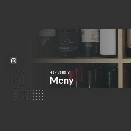
/
HEM
MENY
Meny