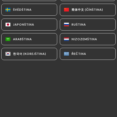
3.50€
简体中文 (ČÍNŠTINA)
简体中文 (ČÍNŠTINA)
ŠVÉDŠTINA
ŠVÉDŠTINA
4.50€
JAPONŠTINA
JAPONŠTINA
RUŠTINA
RUŠTINA
6.00€
ARABŠTINA
ARABŠTINA
NIZOZEMŠTINA
NIZOZEMŠTINA
6.00€
한국어 (KOREJŠTINA)
한국어 (KOREJŠTINA)
ŘEČTINA
ŘEČTINA
6.00€
8.00€
7.50€
Jaune
Verte
8.00€
10.00€