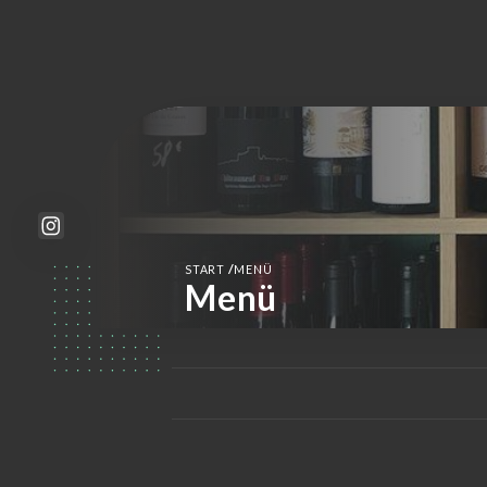
/
START
MENÜ
Menü