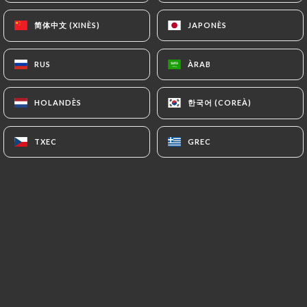
3.50€
简体中文 (XINÈS)
简体中文 (XINÈS)
JAPONÈS
JAPONÈS
4.50€
RUS
RUS
ÀRAB
ÀRAB
6.00€
한국어 (COREÀ)
한국어 (COREÀ)
HOLANDÈS
HOLANDÈS
6.00€
TXEC
TXEC
GREC
GREC
6.00€
8.00€
7.50€
Jaune
Verte
8.00€
10.00€