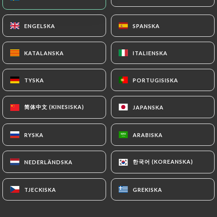
SV
MENY
ENGELSKA
ENGELSKA
SPANSKA
SPANSKA
KATALANSKA
KATALANSKA
ITALIENSKA
ITALIENSKA
TYSKA
TYSKA
PORTUGISISKA
PORTUGISISKA
/
HEM
KONTAKT
Kontakt
简体中文 (KINESISKA)
简体中文 (KINESISKA)
JAPANSKA
JAPANSKA
RYSKA
RYSKA
ARABISKA
ARABISKA
한국어 (KOREANSKA)
한국어 (KOREANSKA)
NEDERLÄNDSKA
NEDERLÄNDSKA
TJECKISKA
TJECKISKA
GREKISKA
GREKISKA
L'Estanquet