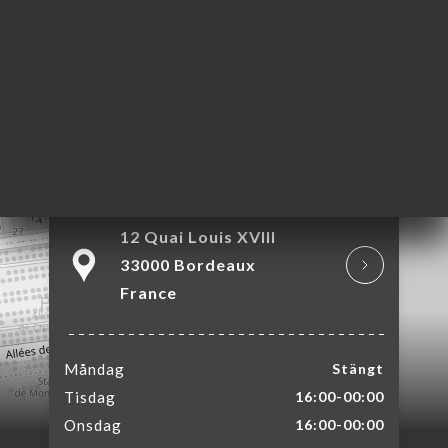
KA
LERI
ÖMEN
NY
TAKT
12 Quai Louis XVIII
33000 Bordeaux
France
Måndag
Stängt
Tisdag
16:00-00:00
Onsdag
16:00-00:00