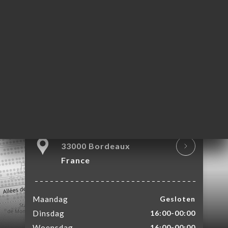
ME
VEREN
ERIJ
IEW
NU
TACT
12 Quai Louis XVIII
33000 Bordeaux
France
Maandag
Gesloten
Dinsdag
16:00-00:00
Woensdag
16:00-00:00