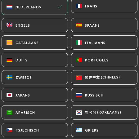
FRANS
FRANS
NEDERLANDS
NEDERLANDS
NL
MENU
ENGELS
ENGELS
SPAANS
SPAANS
CATALAANS
CATALAANS
ITALIAANS
ITALIAANS
DUITS
DUITS
PORTUGEES
PORTUGEES
/
HOME
CONTACT
Contact
简体中文 (CHINEES)
简体中文 (CHINEES)
ZWEEDS
ZWEEDS
JAPANS
JAPANS
RUSSISCH
RUSSISCH
한국어 (KOREAANS)
한국어 (KOREAANS)
ARABISCH
ARABISCH
L'Estanquet
TSJECHISCH
TSJECHISCH
GRIEKS
GRIEKS