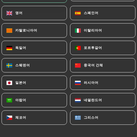
메뉴
KO
영어
영어
스페인어
스페인어
카탈로니아어
카탈로니아어
이탈리아어
이탈리아어
독일어
독일어
포르투갈어
포르투갈어
/
홈
연락처
스웨덴어
스웨덴어
중국어 간체
중국어 간체
연락처
일본어
일본어
러시아어
러시아어
아랍어
아랍어
네덜란드어
네덜란드어
체코어
체코어
그리스어
그리스어
L'Estanquet