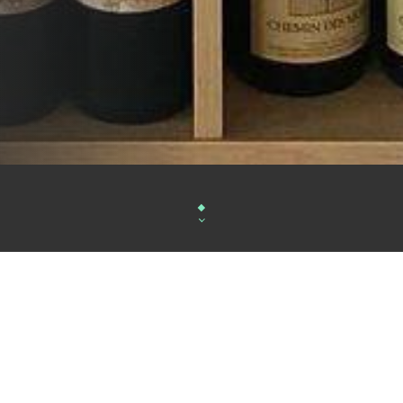
L'ESTANQUET Laissez-vous emporter par l'atmosp
de ce nouveau. FANA bar à vins et tapas situé 
Quinconces. Que vous optiez pour une soirée roma