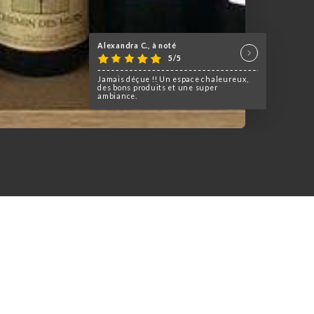
hère chaleureuse et détendue
à deux pas de la place des
ntique en amoureux, un apéro